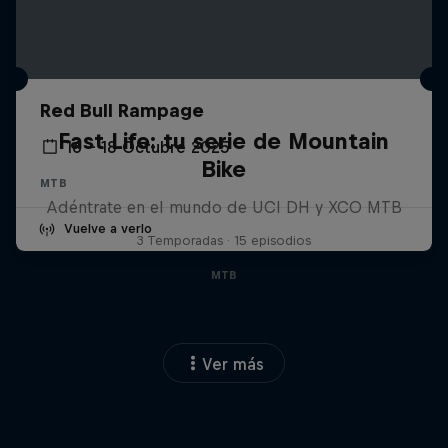
Red Bull Rampage
Fast Life: tu serie de Mountain
16 – 18 Octubre 2025
Bike
MTB
Adéntrate en el mundo de UCI DH y XCO MTB
Vuelve a verlo
3 Temporadas · 15 episodios
MTB
Ver más