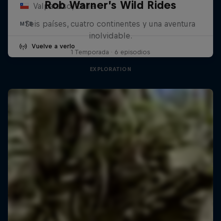
Rob Warner’s Wild Rides
Valparaíso, Chile
Seis países, cuatro continentes y una aventura
MTB
inolvidable.
Vuelve a verlo
1 Temporada · 6 episodios
EXPLORATION