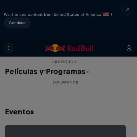
Want to see content from United States of America
?
Continue
Rob Warner’s Wild Rides
Seis países, cuatro continentes y una aventura
inolvidable.
Películas y Programas
1 Temporada · 6 episodios
EXPLORATION
Eventos