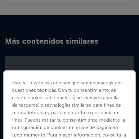
Más contenidos similares
Este sitio web usa cookies que son necesarias por
cuestiones técnicas. Con tu consentimiento, se
usarán cookies adicionales (que incluyen aquellas
de terceros) o tecnologías similares para fines de
mercadotecnia y para mejorar tu experiencia en
línea. Puedes retirar tu consentimiento mediante la
configuración de cookies en el pie de página en
todo momento. Para mayor información, consulta la