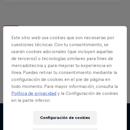
¿Quieres más de esto?
Este sitio web usa cookies que son necesarias por
cuestiones técnicas. Con tu consentimiento, se
usarán cookies adicionales (que incluyen aquellas
de terceros) o tecnologías similares para fines de
Bike
mercadotecnia y para mejorar tu experiencia en
MTB, BMX o XC…¡lo mejor del mundo de las bicis
línea. Puedes retirar tu consentimiento mediante la
en un solo lugar!
configuración de cookies en el pie de página en
todo momento. Para mayor información, consulta la
Política de privacidad
y la Configuración de cookies
en la parte inferior.
Configuración de cookies
Más contenidos similares