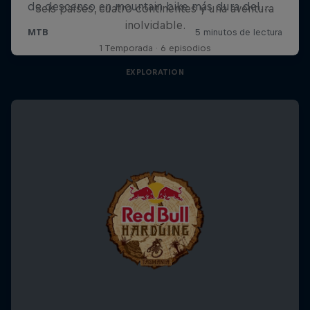
Seis países, cuatro continentes y una aventura
inolvidable.
1 Temporada · 6 episodios
EXPLORATION