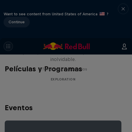
Want to see content from United States of America
?
Continue
Rob Warner’s Wild Rides
Seis países, cuatro continentes y una aventura
inolvidable.
Películas y Programas
1 Temporada · 6 episodios
EXPLORATION
Eventos