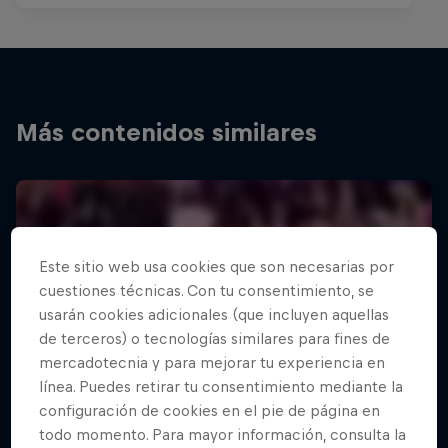
Más contenidos similares
Este sitio web usa cookies que son necesarias por
cuestiones técnicas. Con tu consentimiento, se
usarán cookies adicionales (que incluyen aquellas
de terceros) o tecnologías similares para fines de
mercadotecnia y para mejorar tu experiencia en
línea. Puedes retirar tu consentimiento mediante la
configuración de cookies en el pie de página en
todo momento. Para mayor información, consulta la