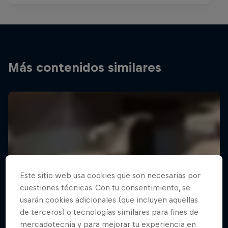
Más contenidos similares
Este sitio web usa cookies que son necesarias por
cuestiones técnicas. Con tu consentimiento, se
usarán cookies adicionales (que incluyen aquellas
de terceros) o tecnologías similares para fines de
mercadotecnia y para mejorar tu experiencia en