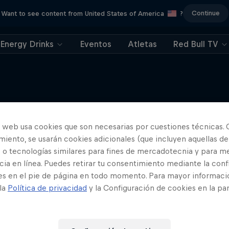
Continue
Want to see content from United States of America
?
Energy Drinks
Eventos
Atletas
Red Bull TV
o web usa cookies que son necesarias por cuestiones técnicas. 
Más contenidos similares
iento, se usarán cookies adicionales (que incluyen aquellas de
 o tecnologías similares para fines de mercadotecnia y para me
ia en línea. Puedes retirar tu consentimiento mediante la conf
es en el pie de página en todo momento. Para mayor informaci
 la
Política de privacidad
y la Configuración de cookies en la pa