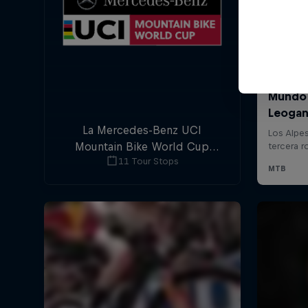
La Mercedes-Benz UCI
Mountain Bike World Cup
11 Tour Stops
regresa este 2022 con mucha
acción de downhill y cross-
country.