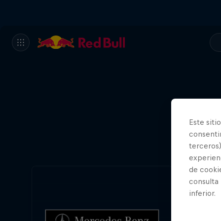
Este siti
consentim
terceros)
experienc
de cooki
consulta
inferior.