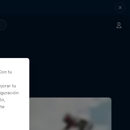
Con tu
jorar tu
iguración
ón,
rte