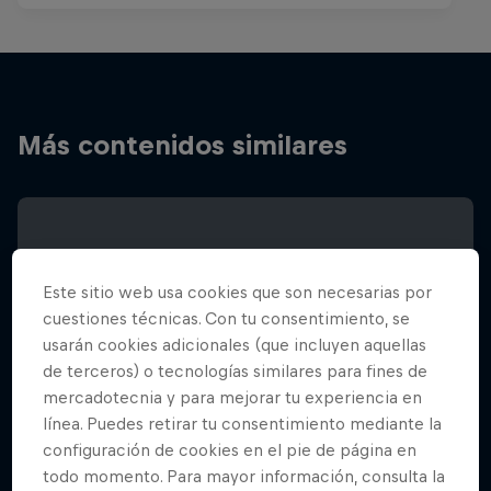
Más contenidos similares
Este sitio web usa cookies que son necesarias por
cuestiones técnicas. Con tu consentimiento, se
usarán cookies adicionales (que incluyen aquellas
de terceros) o tecnologías similares para fines de
mercadotecnia y para mejorar tu experiencia en
línea. Puedes retirar tu consentimiento mediante la
configuración de cookies en el pie de página en
todo momento. Para mayor información, consulta la