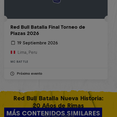
Red Bull Batalla Final Torneo de
Plazas 2026
19 Septiembre 2026
Lima, Peru
MC BATTLE
Próximo evento
Red Bull Batalla Nueva Historia:
20 Años de Rimas
MÁS CONTENIDOS SIMILARES
Red Bull Batalla