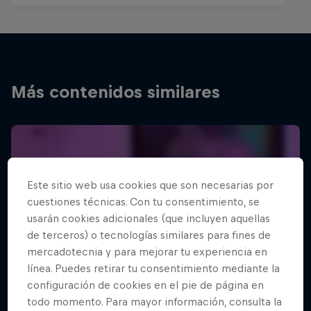
Más contenidos similares
Este sitio web usa cookies que son necesarias por
cuestiones técnicas. Con tu consentimiento, se
usarán cookies adicionales (que incluyen aquellas
de terceros) o tecnologías similares para fines de
mercadotecnia y para mejorar tu experiencia en
línea. Puedes retirar tu consentimiento mediante la
configuración de cookies en el pie de página en
todo momento. Para mayor información, consulta la