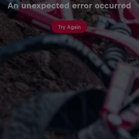
An unexpected error occurred
Try Again