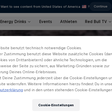
Continue
Want to see content from United States of America
?
Energy Drinks
Events
Athleten
Red Bull TV
bsite benutzt technisch notwendige Cookies.
er Zustimmung benutzt diese Website zusätzliche Cookies (dar
kies von Drittanbietern) oder ähnliche Technologien, um die
sweise der Seite zu sichern, aus Marketing-Gründen sowie zur
rung Deines Online-Erlebnisses.
t Deine Zustimmung jederzeit über die Cookie-Einstellungen un
ite widerrufen. Weitere Informationen hierzu findest Du in uns
utzerklärung
und in den unten stehenden Cookie-Einstellungen
Cookie-Einstellungen