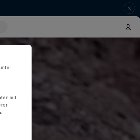
unter
ten auf
erer
.