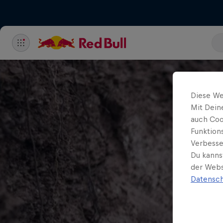
Diese We
Mit Dein
auch Coo
Funktion
Verbesse
Du kanns
der Webs
Datensch