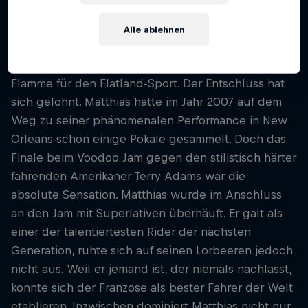
beschäftigt war, sah er das erste Mal einen
Flatlandfahrer bei der Ausführung seines
Alle ablehnen
Handwerks. Das war ein Schlüsselerlebnis für den
jungen BMXer. Seither ist Matthias Feuer und
Flamme für den Flatland-Sport. Der Entschluss hat
sich gelohnt. Matthias hatte im Jahr 2007 auf dem
Weg zu seiner phänomenalen Performance in New
Orleans schon einige Pokale gesammelt. Doch das
Finale beim Voodoo Jam gegen den stilistisch härter
fahrenden Amerikaner Terry Adams war die
absolute Sensation. Matthias wurde im Anschluss
an den Jam mit Superlativen überhäuft. Er galt als
einer der talentiertesten Rider der nächsten
Generation, ruhte sich auf seinen Lorbeeren jedoch
nicht aus. Weil er jemand ist, der niemals nachlässt,
konnte sich der Franzose als bester Fahrer der Welt
etablieren. Inzwischen dominiert Matthias nicht nur