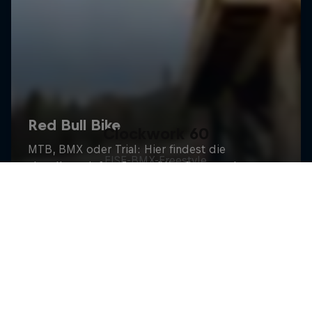
Clockwork 60
FISE-BMX-Freestyle
1 Staffel · 1 Folge
BIKE