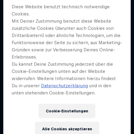
37
Diese Website benutzt technisch notwendige
Cookies.
Nationalität
Frankreich
Mit Deiner Zustimmung benutzt diese Website
zusätzliche Cookies (darunter auch Cookies von
Disziplinen
Drittanbietern) oder ähnliche Technologien, um die
BMX Flatland
Funktionsweise der Seite zu sichern, aus Marketing-
Gründen sowie zur Verbesserung Deines Online-
Erlebnisses.
Du kannst Deine Zustimmung jederzeit über die
Matthias Dandois Delaigue wurde im Oktober 2008
Cookie-Einstellungen unten auf der Website
zum besten BMX-Flatlander der Welt gekürt. Das
widerrufen. Weitere Informationen hierzu findest
war schon ein echter Hammer für den damals 19-
Du in unserer
Datenschutzerklärung
und in den
Jährigen. Doch der Titel kam nicht von ungefähr.
unten stehenden Cookie-Einstellungen.
Matthias Rezept für den Erfolg waren sechs Jahre
harter Arbeit, viele Trainingsstunden und
Cookie-Einstellungen
unermüdlicher Einsatz. Matthias fuhr ursprünglich
Street. Doch eines Tages als der BMXer, wie so oft,
Alle Cookies akzeptieren
mit dem Zerlegen der Rampen seines Skateparks