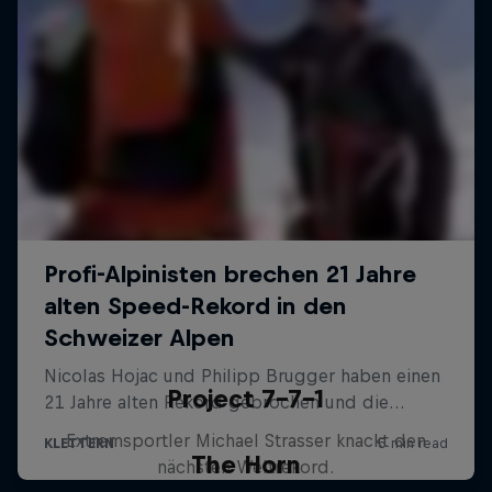
Project 7-7-1
Extremsportler Michael Strasser knackt den
The Horn
nächsten Weltrekord.