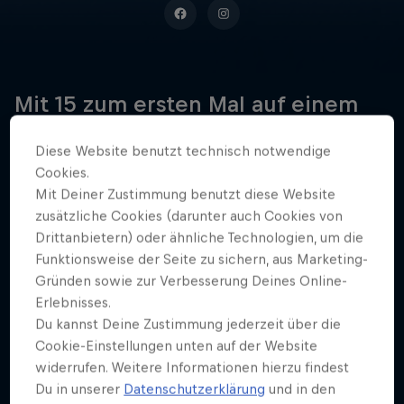
Mit 15 zum ersten Mal auf einem
Viertausender, mit 23 zum
Diese Website benutzt technisch notwendige
Speedrekord auf dem Eiger: Nico
Cookies.
Hojac ist Alpinist und Abenteurer
Mit Deiner Zustimmung benutzt diese Website
durch und durch.
zusätzliche Cookies (darunter auch Cookies von
Drittanbietern) oder ähnliche Technologien, um die
Funktionsweise der Seite zu sichern, aus Marketing-
Gründen sowie zur Verbesserung Deines Online-
Geburtsdatum
Erlebnisses.
13 Juli 1992
Du kannst Deine Zustimmung jederzeit über die
Geburtsort
Cookie-Einstellungen unten auf der Website
Bern
widerrufen. Weitere Informationen hierzu findest
Du in unserer
Datenschutzerklärung
und in den
Alter