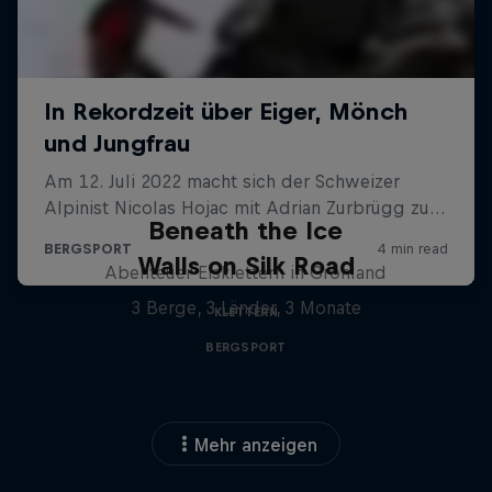
Beneath the Ice
Walls on Silk Road
Abenteuer Eisklettern in Grönland
3 Berge, 3 Länder, 3 Monate
KLETTERN
BERGSPORT
Mehr anzeigen