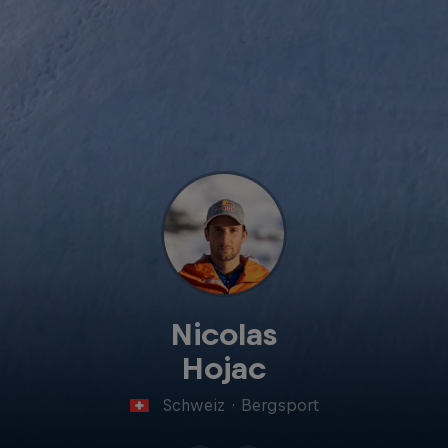
Nicolas
Hojac
Schweiz
·
Bergsport