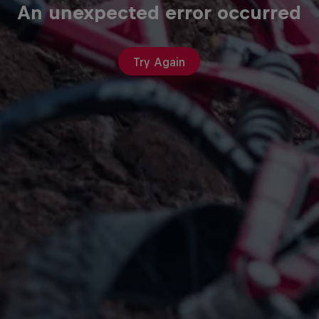
An unexpected error occurred
Try Again