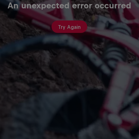
An unexpected error occurred
Try Again