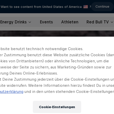
Continue
Want to see content from United States of America
?
Energy Drinks
Events
Athleten
Red Bull TV
bsite benutzt technisch notwendige Cookies.
er Zustimmung benutzt diese Website zusätzliche Cookies (dar
kies von Drittanbietern) oder ähnliche Technologien, um die
sweise der Seite zu sichern, aus Marketing-Gründen sowie zur
rung Deines Online-Erlebnisses.
t Deine Zustimmung jederzeit über die Cookie-Einstellungen un
ite widerrufen. Weitere Informationen hierzu findest Du in uns
utzerklärung
und in den unten stehenden Cookie-Einstellungen
Cookie-Einstellungen