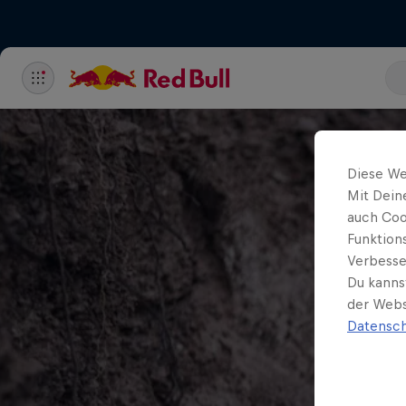
Diese We
Mit Dein
auch Coo
Funktion
Verbesse
Du kanns
der Webs
Datensch