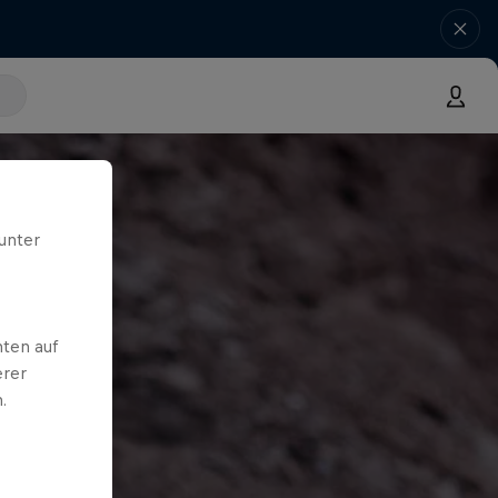
unter
ten auf
erer
.