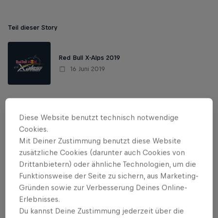
Teil dieser Story
Red Bull X-Alps 2019
16 Juni 2019
Bereits vor dem Prolog am 13. Juni stand fest:
Diese Website benutzt technisch notwendige
Christian «Chrigel» Maurer
, Jahrgang 1982, ist der
Cookies.
absolute Favorit beim
Red Bull X-Alps 2019
. Bereits
Mit Deiner Zustimmung benutzt diese Website
fünf Siege hat der Schweizer auf seinem Konto –
zusätzliche Cookies (darunter auch Cookies von
mehr als jeder andere.
Drittanbietern) oder ähnliche Technologien, um die
Funktionsweise der Seite zu sichern, aus Marketing-
Gründen sowie zur Verbesserung Deines Online-
Erlebnisses.
Related
Du kannst Deine Zustimmung jederzeit über die