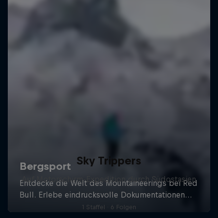
Sky Trippers
Auf Motorschirm-Expedition durch Südostasien
…
1 Staffel · 6 Folgen