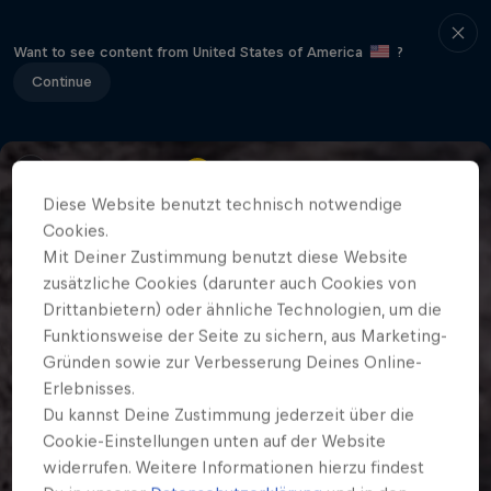
Want to see content from United States of America
?
Continue
Diese Website benutzt technisch notwendige
Cookies.
Mit Deiner Zustimmung benutzt diese Website
zusätzliche Cookies (darunter auch Cookies von
Drittanbietern) oder ähnliche Technologien, um die
Funktionsweise der Seite zu sichern, aus Marketing-
Gründen sowie zur Verbesserung Deines Online-
Erlebnisses.
Du kannst Deine Zustimmung jederzeit über die
Cookie-Einstellungen unten auf der Website
widerrufen. Weitere Informationen hierzu findest