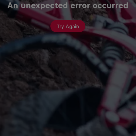
An unexpected error occurred
Try Again