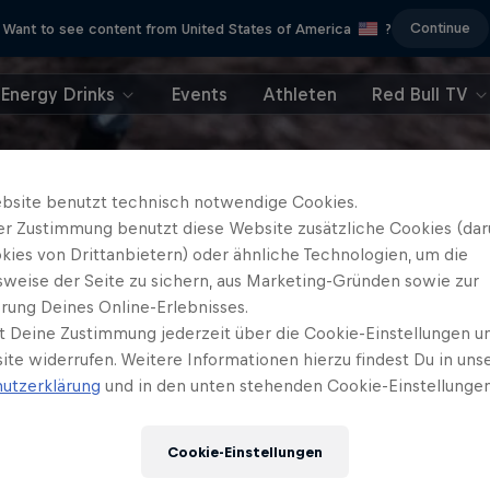
Continue
Want to see content from United States of America
?
Energy Drinks
Events
Athleten
Red Bull TV
bsite benutzt technisch notwendige Cookies.
er Zustimmung benutzt diese Website zusätzliche Cookies (dar
kies von Drittanbietern) oder ähnliche Technologien, um die
sweise der Seite zu sichern, aus Marketing-Gründen sowie zur
rung Deines Online-Erlebnisses.
t Deine Zustimmung jederzeit über die Cookie-Einstellungen un
ite widerrufen. Weitere Informationen hierzu findest Du in uns
utzerklärung
und in den unten stehenden Cookie-Einstellungen
Cookie-Einstellungen