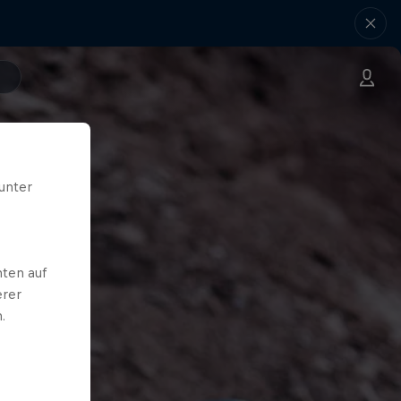
unter
ten auf
erer
.