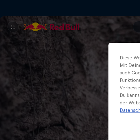
Diese We
Mit Dein
auch Coo
Funktion
Verbesse
Du kanns
der Webs
Datensch