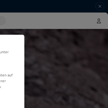
unter
ten auf
erer
.