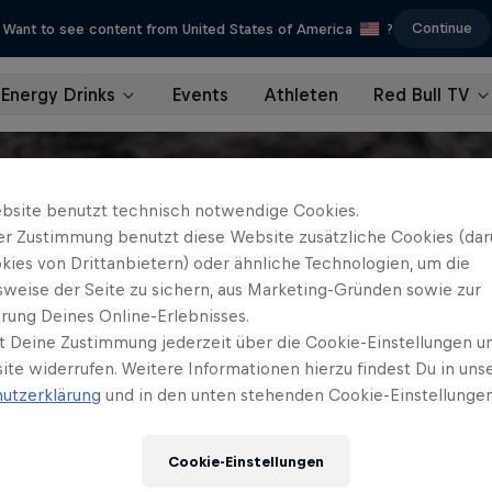
Continue
Want to see content from United States of America
?
Energy Drinks
Events
Athleten
Red Bull TV
bsite benutzt technisch notwendige Cookies.
er Zustimmung benutzt diese Website zusätzliche Cookies (dar
kies von Drittanbietern) oder ähnliche Technologien, um die
sweise der Seite zu sichern, aus Marketing-Gründen sowie zur
rung Deines Online-Erlebnisses.
t Deine Zustimmung jederzeit über die Cookie-Einstellungen un
ite widerrufen. Weitere Informationen hierzu findest Du in uns
utzerklärung
und in den unten stehenden Cookie-Einstellungen
Cookie-Einstellungen