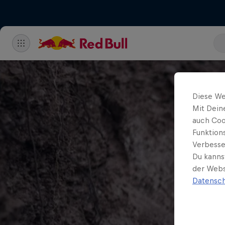
Diese We
Mit Dein
auch Coo
Funktion
Verbesse
Du kanns
der Webs
Datensch