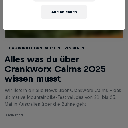
Alle ablehnen
Das könnte dich auch interessieren
Alles was du über
Crankworx Cairns 2025
wissen musst
Wir liefern dir alle News über Crankworx Cairns - das
ultimative Mountainbike-Festival, das von 21. bis 25.
Mai in Australien über die Bühne geht!
3 min read