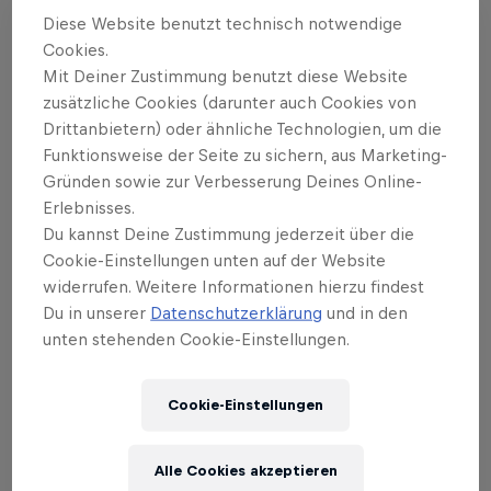
Debüt 2022 ist dieser Stopp der
Diese Website benutzt technisch notwendige
Crankworx World Tour berühmt für seine
Cookies.
atemberaubenden Dirt Tracks, intensiven
Mit Deiner Zustimmung benutzt diese Website
Rennen und die legendäre Energie der
zusätzliche Cookies (darunter auch Cookies von
Drittanbietern) oder ähnliche Technologien, um die
Zuschauer.
Funktionsweise der Seite zu sichern, aus Marketing-
Gründen sowie zur Verbesserung Deines Online-
Mach dich bereit für ein weiteres Jahr mit
Erlebnisses.
unvergesslichem Nervenkitzel und der
Du kannst Deine Zustimmung jederzeit über die
unvergleichlichen Spannung, die nur Cairns bieten
Cookie-Einstellungen unten auf der Website
kann.
widerrufen. Weitere Informationen hierzu findest
Du in unserer
Datenschutzerklärung
und in den
unten stehenden Cookie-Einstellungen.
Cookie-Einstellungen
Alle Cookies akzeptieren