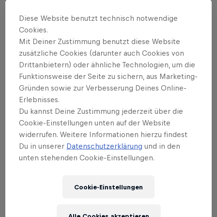
Wettbewerbe Dual Slalom, Pump Track
Challenge, Speed & Style und Maxxis
Diese Website benutzt technisch notwendige
Cookies.
Slopestyle in Memory of McGazza finden
Mit Deiner Zustimmung benutzt diese Website
in der Landschaft des Mount Ngongotahā
zusätzliche Cookies (darunter auch Cookies von
statt.
Drittanbietern) oder ähnliche Technologien, um die
Funktionsweise der Seite zu sichern, aus Marketing-
Gründen sowie zur Verbesserung Deines Online-
Erlebnisses.
Highlights
Du kannst Deine Zustimmung jederzeit über die
Cookie-Einstellungen unten auf der Website
widerrufen. Weitere Informationen hierzu findest
Du in unserer
Datenschutzerklärung
und in den
Top 3 Slopestyle Runs – Rotorua
unten stehenden Cookie-Einstellungen.
7:28 Min
Cookie-Einstellungen
Alle Cookies akzeptieren