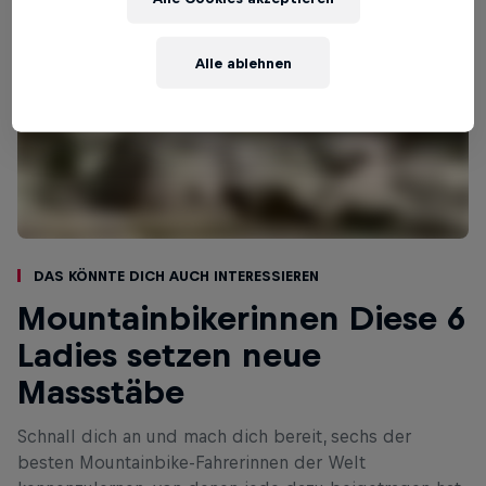
Alle ablehnen
Das könnte dich auch interessieren
Mountainbikerinnen Diese 6
Ladies setzen neue
Massstäbe
Schnall dich an und mach dich bereit, sechs der
besten Mountainbike-Fahrerinnen der Welt