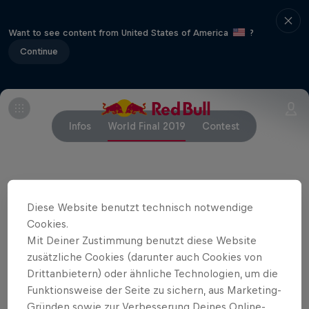
Want to see content from United States of America
?
Continue
Infos
World Final 2019
Contest
Partner
Diese Website benutzt technisch notwendige
Cookies.
Mit Deiner Zustimmung benutzt diese Website
zusätzliche Cookies (darunter auch Cookies von
Drittanbietern) oder ähnliche Technologien, um die
Funktionsweise der Seite zu sichern, aus Marketing-
Related Events
Gründen sowie zur Verbesserung Deines Online-