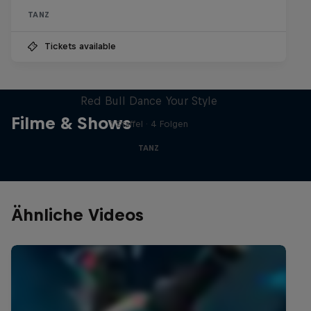
TANZ
Tickets available
Take the Title
Red Bull Dance Your Style
Filme & Shows
1 Staffel · 4 Folgen
TANZ
Ähnliche Videos