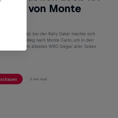
König von Monte
o
m zweiten Platz bei der Rally Dakar machte sich
Loeb auf den Weg nach Monte Carlo, um in den
hen Bergen zum ältesten WRC-Sieger aller Zeiten
nschauen
5 min read