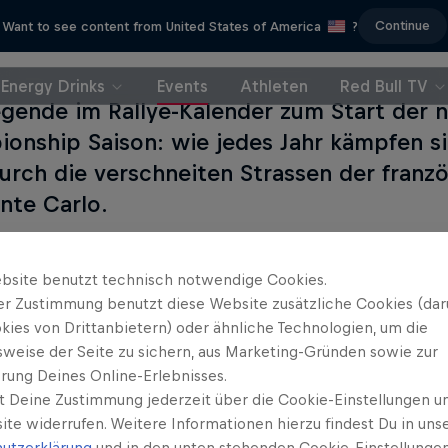
Continue
Want to see content from United States of America
?
Energy Drinks
Events
Athleten
Red Bull TV
egende im Rallye-Kalender zum Start der n
onship Saison: wie jedes Jahr kämpfen si
urch die verschneiten Strassen der franz
te Carlo.
bsite benutzt technisch notwendige Cookies.
er Zustimmung benutzt diese Website zusätzliche Cookies (dar
kies von Drittanbietern) oder ähnliche Technologien, um die
Das könn
sweise der Seite zu sichern, aus Marketing-Gründen sowie zur
rung Deines Online-Erlebnisses.
t Deine Zustimmung jederzeit über die Cookie-Einstellungen un
WRC:
ite widerrufen. Weitere Informationen hierzu findest Du in uns
utzerklärung
und in den unten stehenden Cookie-Einstellungen