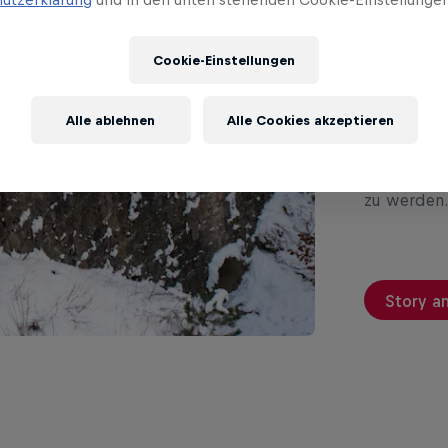
der 
Cookie-Einstellungen
Carl
Alle ablehnen
Alle Cookies akzeptieren
Nach seine
Sébastien 
französisc
zu werden.
Story a