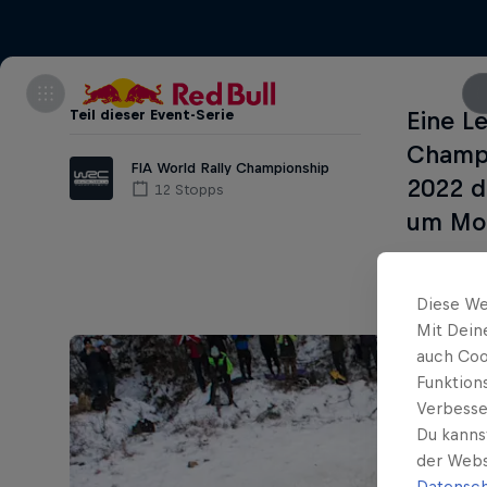
Teil dieser Event-Serie
Eine L
Champi
FIA World Rally Championship
2022 d
12 Stopps
um Mon
Diese We
Mit Dein
auch Coo
Funktion
Verbesse
Du kanns
der Webs
Datensch