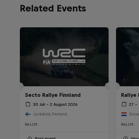
Related Events
Secto Rallye Finnland
Rallye
30 Juli – 2 August 2026
27 –
Jyväskylä, Finnland
Enca
RALLYE
RALLYE
Past event
Upc