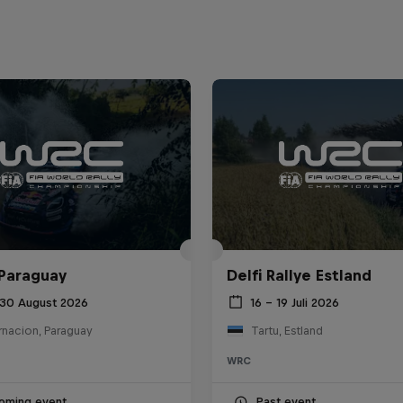
 Paraguay
Delfi Rallye Estland
 30 August 2026
16 – 19 Juli 2026
rnacion, Paraguay
Tartu, Estland
WRC
oming event
Past event