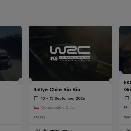
EK
Rallye Chile Bio Bío
Gr
10 – 13 September 2026
Concepción, Chile
RALLYE
WR
Upcoming event