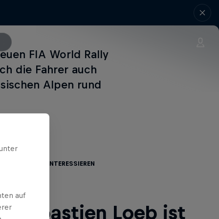
euen FIA World Rally
ch die Fahrer auch
ösischen Alpen rund
unter
te dich auch interessieren
ten auf
 Sébastien Loeb ist
erer
.