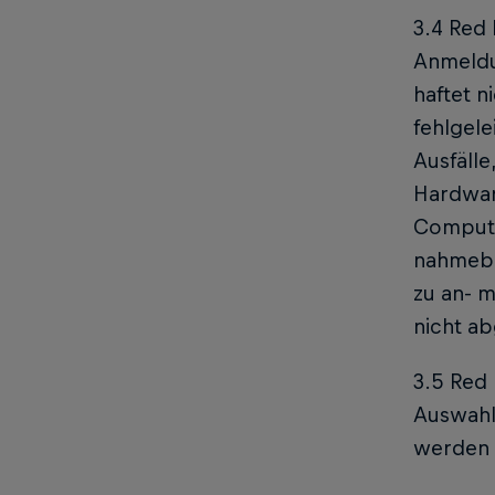
3.4 Red 
Anmeldu
haftet n
fehlgele
Ausfäll
Hardwar
Computer
nahmebe
zu an- 
nicht ab
3.5 Red 
Auswahlv
werden 