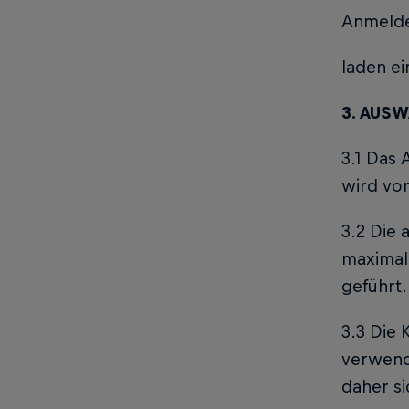
Anmelde
laden ei
3. AUS
3.1 Das
wird von
3.2 Die 
maximale
geführt.
3.3 Die 
verwende
daher si