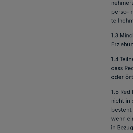
nehmers 
perso- 
teilneh
1.3 Min
Erziehu
1.4 Teil
dass Red
oder ör
1.5 Red 
nicht in
besteht 
wenn ein
in Bezug