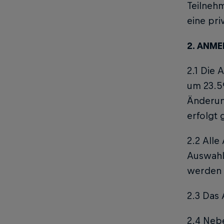
Teilneh
eine pri
2. ANM
2.1 Die
um 23.59
Änderu
erfolgt 
2.2 All
Auswahl-
werden n
2.3 Das 
2.4 Nebe