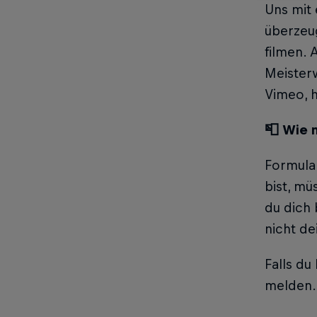
Uns mit 
überzeug
filmen. 
Meisterw
Vimeo, 
📮 Wie 
Formular
bist, mü
du dich 
nicht de
Falls d
melden.