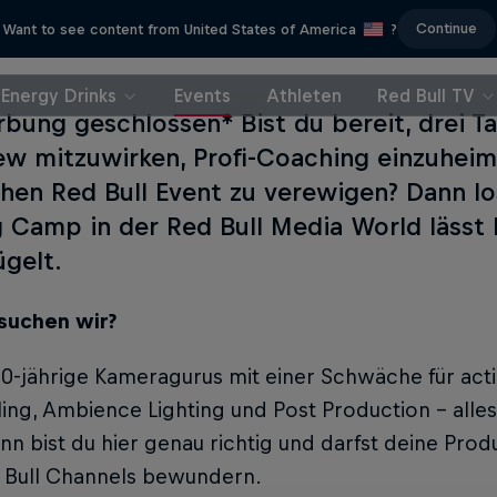
Continue
Want to see content from United States of America
?
Energy Drinks
Events
Athleten
Red Bull TV
bung geschlossen* Bist du bereit, drei Ta
ew mitzuwirken, Profi-Coaching einzuhei
chen Red Bull Event zu verewigen? Dann lo
g Camp in der Red Bull Media World lässt 
ügelt.
suchen wir?
20-jährige Kameragurus mit einer Schwäche für act
ling, Ambience Lighting und Post Production - alle
nn bist du hier genau richtig und darfst deine Produ
 Bull Channels bewundern.