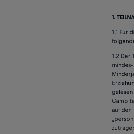
1. TEI
1.1 Für
folgende
1.2 Der 
mindes- 
Minderja
Erziehu
gelesen 
Camp te
auf den
„person
zutrage