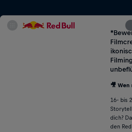
*Bewer
Filmcr
ikonis
Filmin
unbefl
🎥 Wen 
16- bis 
Storytel
dich? Da
den Red