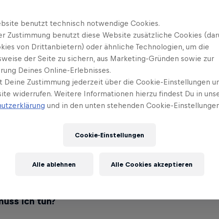
und wo findet das Camp statt?
bsite benutzt technisch notwendige Cookies.
er Zustimmung benutzt diese Website zusätzliche Cookies (dar
 von morgens bis abends von Experten und profess
kies von Drittanbietern) oder ähnliche Technologien, um die
 und bekommst einen waschechten Red Bull Event v
sweise der Seite zu sichern, aus Marketing-Gründen sowie zur
bt’s intensives Coaching in der Red Bull Media Wor
rung Deines Online-Erlebnisses.
t Deine Zustimmung jederzeit über die Cookie-Einstellungen un
An Tag 2 eroberst du die Spielwiese des
Red Bull A
ite widerrufen. Weitere Informationen hierzu findest Du in uns
utzerklärung
und in den unten stehenden Cookie-Einstellungen
kostet das Camp?
Cookie-Einstellungen
Skills und Action bekommst du umsonst. Auch um di
 wir uns. Falls du während des Camps in Luzern 
Alle ablehnen
Alle Cookies akzeptieren
hten möchtest, musst du dafür selbst aufkommen.
muss ich tun?