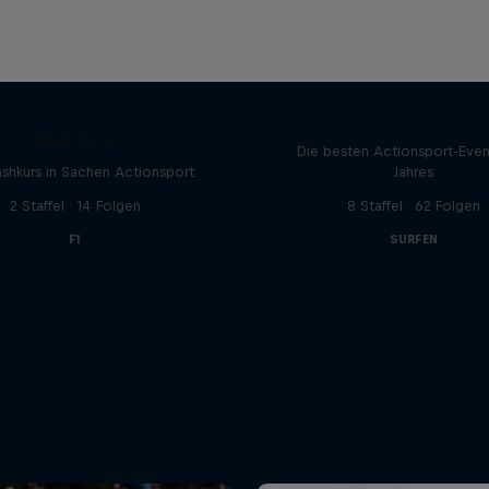
Red Bull Signature S
ABC of ...
Die besten Actionsport-Even
ashkurs in Sachen Actionsport
Jahres
2 Staffel · 14 Folgen
8 Staffel · 62 Folgen
F1
SURFEN