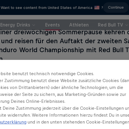
Continue
Want to see content from United States of America
?
Energy Drinks
Events
Athleten
Red Bull TV
iner dreiwöchigen Sommerpause kehren d
 und reisen für den Auftakt der zweiten S
nduro World Championship mit Red Bull T
n.
bsite benutzt technisch notwendige Cookies.
topp steht in starkem Kontrast zu den beiden vorh
er Zustimmung benutzt diese Website zusätzliche Cookies (dar
 intensiven Finaltag, an dem sich die Teilnehmer:i
kies von Drittanbietern) oder ähnliche Technologien, um die
müssen, um das Finale zu erreichen.
sweise der Seite zu sichern, aus Marketing-Gründen sowie zur
rung Deines Online-Erlebnisses.
t Deine Zustimmung jederzeit über die Cookie-Einstellungen un
ite widerrufen. Weitere Informationen hierzu findest Du in uns
utzerklärung
und in den unten stehenden Cookie-Einstellungen