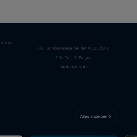
eries
Nuts and Boltons
ts des
Paul Boltons Reise bei der WESS 2019
1 Staffel · 16 Folgen
ENDUROSPORT
Alles anzeigen