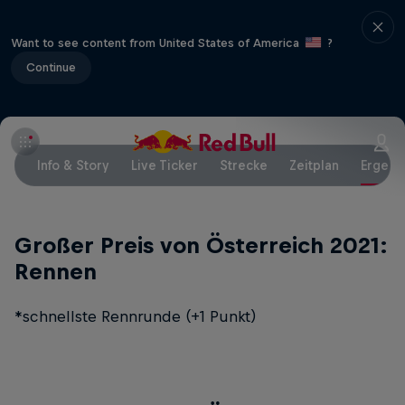
Want to see content from United States of America
?
Continue
Info & Story
Live Ticker
Strecke
Zeitplan
Ergebn
Großer Preis von Österreich 2021:
Rennen
*schnellste Rennrunde (+1 Punkt)