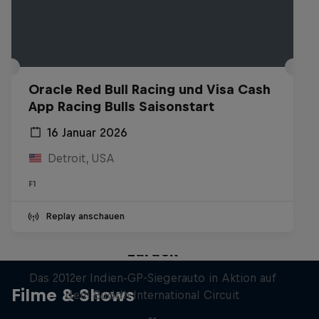
Oracle Red Bull Racing und Visa Cash
App Racing Bulls Saisonstart
16 Januar 2026
Detroit, USA
F1
Replay anschauen
Formel-1-Auto kehrt nach Indien
zurück
Das 2012er Indien-GP-Siegerauto in Aktion auf
Filme & Shows
dem Buddh International Circuit