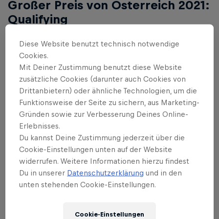
Großer Preis von Österreich 2021:
Qualifying
*Achtung: Das ist nicht die Startaufstellung, weil
Diese Website benutzt technisch notwendige
Cookies.
Sebastian Vettel um 3 Plätze von 8 auf 11 nach
Mit Deiner Zustimmung benutzt diese Website
hinten strafversetzt wird.
zusätzliche Cookies (darunter auch Cookies von
Drittanbietern) oder ähnliche Technologien, um die
Funktionsweise der Seite zu sichern, aus Marketing-
Gründen sowie zur Verbesserung Deines Online-
Großer Preis von Österreich
Erlebnisses.
2020: Rennen
Du kannst Deine Zustimmung jederzeit über die
Cookie-Einstellungen unten auf der Website
widerrufen. Weitere Informationen hierzu findest
Du in unserer
Datenschutzerklärung
und in den
unten stehenden Cookie-Einstellungen.
Großer Preis von Österreich
2020: Qualifying
Cookie-Einstellungen