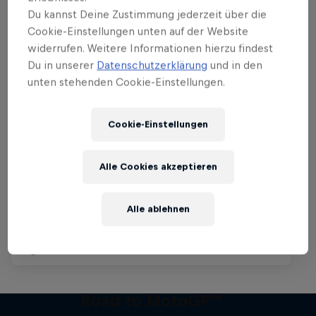
Du kannst Deine Zustimmung jederzeit über die
Cookie-Einstellungen unten auf der Website
widerrufen. Weitere Informationen hierzu findest
Du in unserer
Datenschutzerklärung
und in den
unten stehenden Cookie-Einstellungen.
MotoGP™ Großer Preis von
Cookie-Einstellungen
Großbritannien
9 August 2026
Alle Cookies akzeptieren
Silverstone Circuit, Vereinigtes Königreich
Alle ablehnen
MOTOGP
Upcoming event
Road to MotoGP™