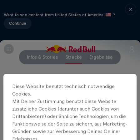
Want to see content from United States of America
?
Continue
Infos & Stories
Strecke
Ergebnisse
Diese Website benutzt technisch notwendige
Related Events
Cookies.
Mit Deiner Zustimmung benutzt diese Website
zusätzliche Cookies (darunter auch Cookies von
Drittanbietern) oder ähnliche Technologien, um die
Funktionsweise der Seite zu sichern, aus Marketing-
Gründen sowie zur Verbesserung Deines Online-
Erlebnisses.