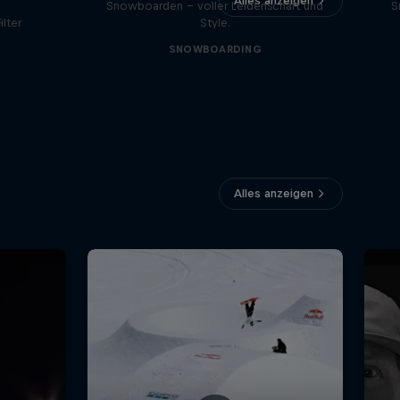
Alles anzeigen
Snowboarden - voller Leidenschaft und
S
lter
Style.
SNOWBOARDING
Alles anzeigen