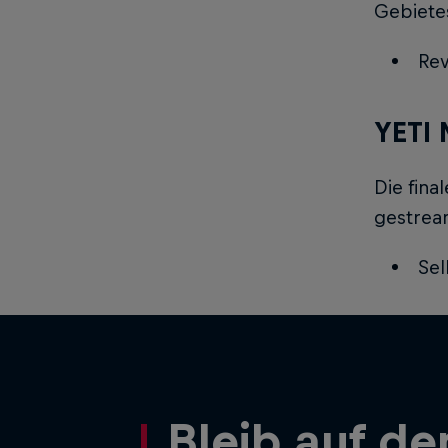
Gebietes
Rev
YETI 
Die fina
gestrea
Sel
Bleib auf d