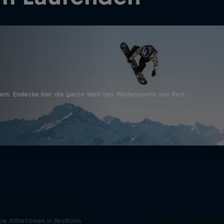
ern: Endecke hier die ganze Welt des Wintersports von Red …
Winter Heroes
Echoes of Impac
be Athlet:innen in Bestform