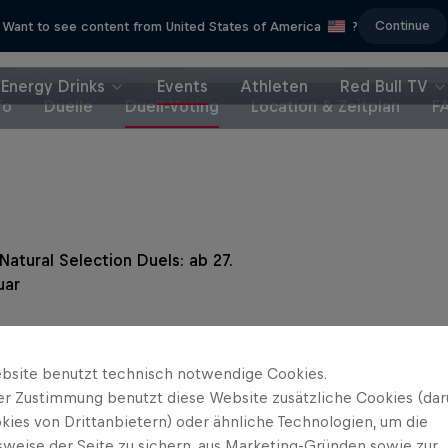
Continue
Want to see content from United States of America
?
Energy Drinks
Events
Athleten
Red Bull TV
fo
Duelle
Duell-Voting
Location & Zeitplan
F
Natural Selection Duels: ab 27.
uar
 Natural Selection Revelstoke
-Event-Tag: Wettbewerbsfenster
bsite benutzt technisch notwendige Cookies.
…
er Zustimmung benutzt diese Website zusätzliche Cookies (dar
kies von Drittanbietern) oder ähnliche Technologien, um die
sweise der Seite zu sichern, aus Marketing-Gründen sowie zur