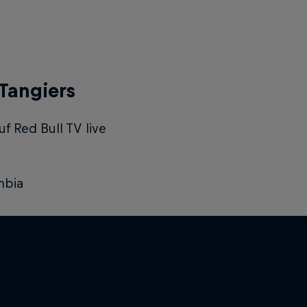
 Tangiers
f Red Bull TV live
mbia