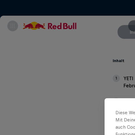
In
Inhalt
YETI 
1
Febr
YETI
2
Live
Diese We
10. 
Mit Dein
auch Coo
Funktion