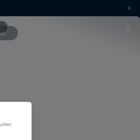
AQ
unter