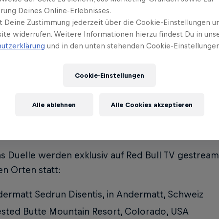
rung Deines Online-Erlebnisses.
weltweiten Duellschauplätzen bis hin zum legendä
t Deine Zustimmung jederzeit über die Cookie-Einstellungen un
ke - die Natural Selection Tour wird den authenti
ite widerrufen. Weitere Informationen hierzu findest Du in uns
einde feiern.
utzerklärung
und in den unten stehenden Cookie-Einstellungen
Cookie-Einstellungen
 Natural Selection Duels
Alle ablehnen
Alle Cookies akzeptieren
s Duelle werden exklusiv auf Red Bull TV gestream
n Orten statt:
ermatt Sedrun Disentis, in Andermatt, Schweiz
sted Butte Mountain Resort, Colorado, USA