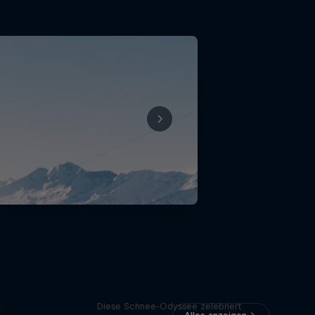
Paved
Diese Schnee-Odyssee zelebriert
t