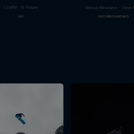
1 Staffel · 15 Folgen
Marcus Kleveland - Ohne Fi
SKI
SNOWBOARDING