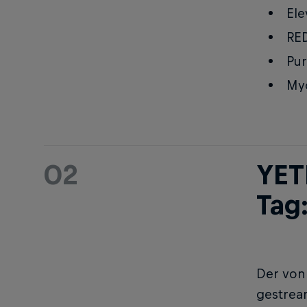
Ele
RED
Pur
My
02
YET
Tag
Der von 
gestrea