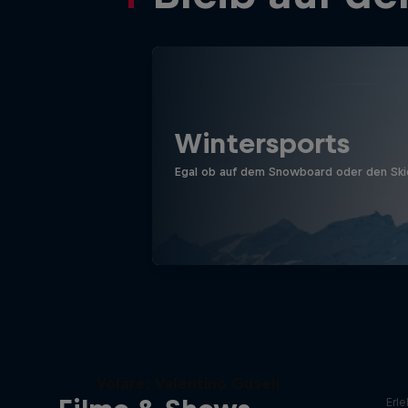
Wintersports
Egal ob auf dem Snowboard oder den Ski
Volare: Valentino Guseli
Erle