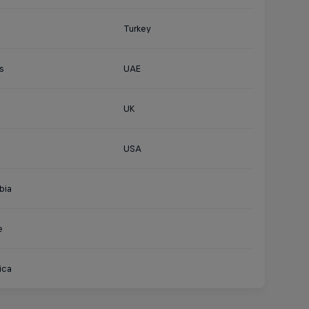
Turkey
s
UAE
UK
USA
bia
e
ica