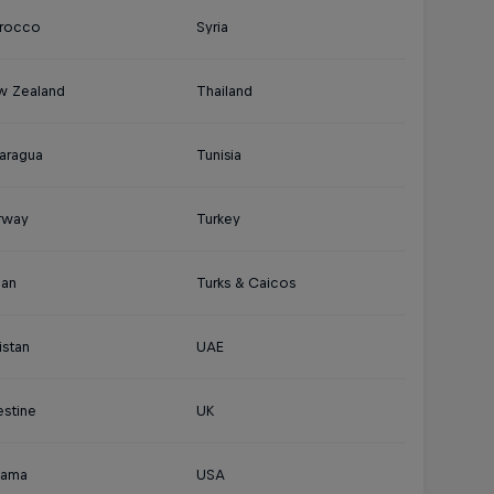
rocco
Syria
w Zealand
Thailand
aragua
Tunisia
rway
Turkey
an
Turks & Caicos
istan
UAE
estine
UK
nama
USA