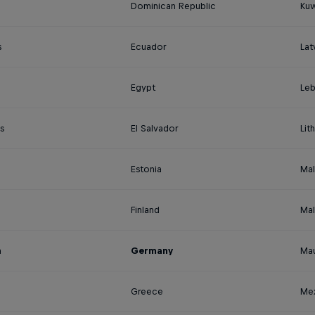
Dominican Republic
Kuw
s
Ecuador
Lat
Egypt
Le
s
El Salvador
Lit
Estonia
Mal
Finland
Mal
a
Germany
Mau
Greece
Me