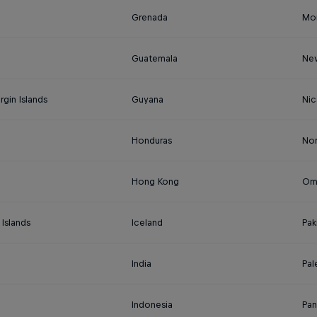
Grenada
Mo
Guatemala
Ne
irgin Islands
Guyana
Nic
Honduras
No
Hong Kong
Om
Islands
Iceland
Pak
India
Pal
Indonesia
Pa