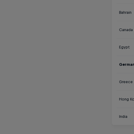
Bahrain
Canada
Egypt
Germa
Greece
Hong K
India