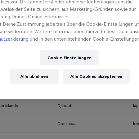
kies von Drittanbietern) oder ähnliche Technologien, um die
sweise der Seite zu sichern, aus Marketing-Gründen sowie zur
rung Deines Online-Erlebnisses.
t Deine Zustimmung jederzeit über die Cookie-Einstellungen un
ite widerrufen. Weitere Informationen hierzu findest Du in uns
Cuba
Ira
utzerklärung
und in den unten stehenden Cookie-Einstellungen
Curacao
Ire
Cookie-Einstellungen
ica
Costa Rica
Ital
Alle ablehnen
Alle Cookies akzeptieren
na
Denmark
Jam
on Islands
Djibouti
Jap
a
Dominica
Jor