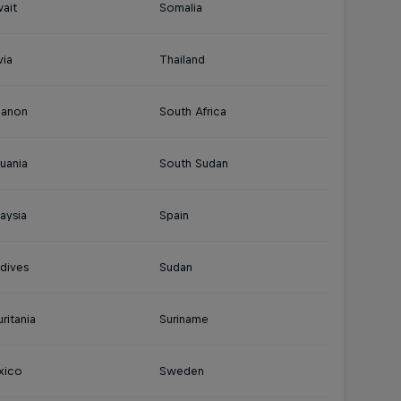
ait
Somalia
via
Thailand
banon
South Africa
huania
South Sudan
aysia
Spain
dives
Sudan
ritania
Suriname
xico
Sweden