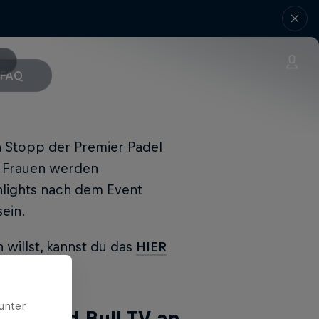
FAQ
n Stopp der Premier Padel
n Frauen werden
ghlights nach dem Event
ein.
 willst, kannst du das
HIER
unter
 auf Red Bull TV an