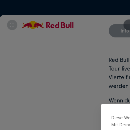
Info
Red Bul
Tour li
Viertelf
werden w
Wenn du 
tun.
Diese We
Mit Dein
Schau