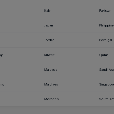
Italy
Pakistan
Japan
Philippine
Jordan
Portugal
ny
Kuwait
Qatar
Malaysia
Saudi Ara
ong
Maldives
Singapor
Morocco
South Afr