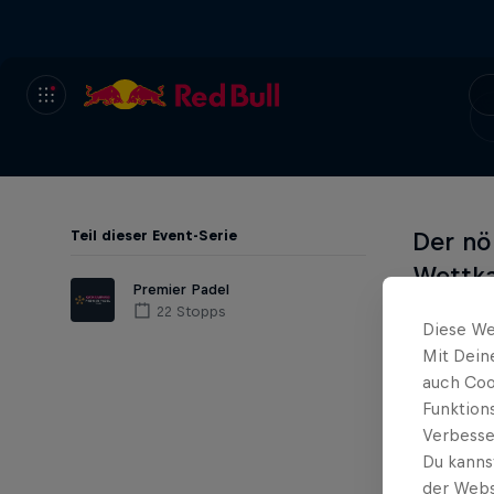
Teil dieser Event-Serie
Der nö
Wettka
Premier Padel
Juli b
22 Stopps
Diese We
Ballwe
Mit Dein
auch Coo
Verfolge
Funktion
Verbesse
vorherig
Du kanns
der Webs