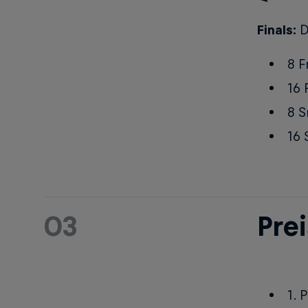
Finals:
Di
8 F
16 
8 
16
03
Pre
1. 