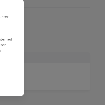
unter
ten auf
erer
.
it
0 - 19:00
0 - 16:00