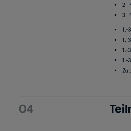
2. 
3. 
1.-
1.-
1.-
1.-
Zud
04
Tei