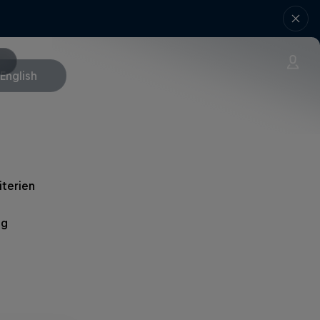
English
iterien
ng