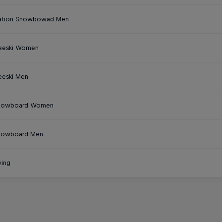
cation Snowbowad Men
Freeski Women
reeski Men
 Snowboard Women
Snowboard Men
ving