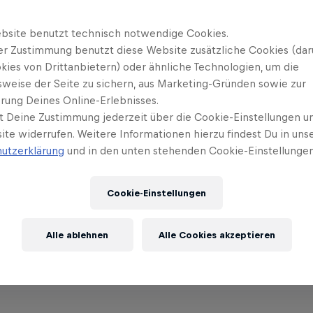
bsite benutzt technisch notwendige Cookies.
tplan
er Zustimmung benutzt diese Website zusätzliche Cookies (dar
kies von Drittanbietern) oder ähnliche Technologien, um die
sweise der Seite zu sichern, aus Marketing-Gründen sowie zur
rung Deines Online-Erlebnisses.
t Deine Zustimmung jederzeit über die Cookie-Einstellungen un
tag, 15.1.2026
ite widerrufen. Weitere Informationen hierzu findest Du in uns
utzerklärung
und in den unten stehenden Cookie-Einstellungen
Uhrze
Cookie-Einstellungen
ccreditation
09:0
Alle ablehnen
Alle Cookies akzeptieren
aining Session
13:0