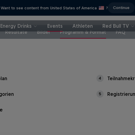
Continue
Want to see content from United States of America
?
Energy Drinks
Events
Athleten
Red Bull TV
Resultate
Bilder
Programm & Format
FAQ
plan
Teilnahmekr
4
gorien
Registrieru
5
se