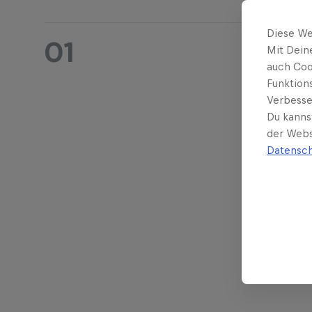
Diese We
01
Zei
Mit Dein
auch Coo
Funktion
Verbesse
Du kanns
Donners
der Webs
Datensch
Riders A
Open Tr