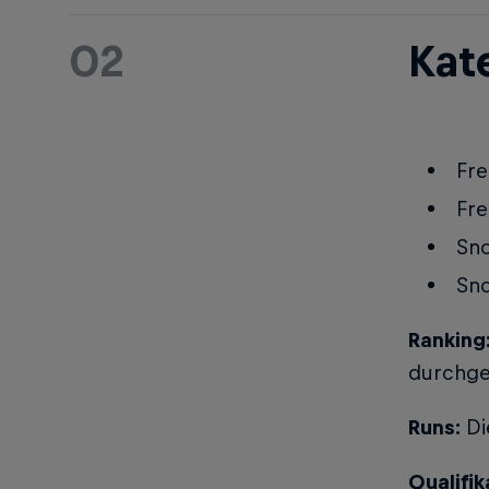
02
Kat
Fre
Fre
Sn
Sn
Ranking
durchge
Runs:
Di
Qualifik