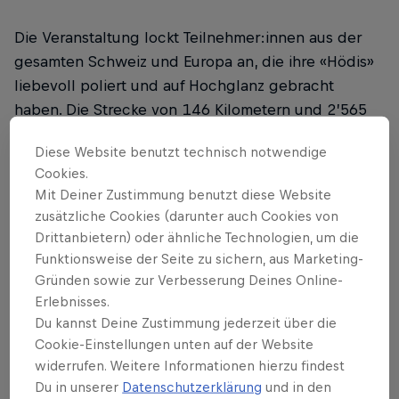
Die Veranstaltung lockt Teilnehmer:innen aus der
gesamten Schweiz und Europa an, die ihre «Hödis»
liebevoll poliert und auf Hochglanz gebracht
haben. Die Strecke von 146 Kilometern und 2’565
Höhenmetern sorgt für unvergessliche Ausblicke
Diese Website benutzt technisch notwendige
auf die weltbekannte Berglandschaft des Berner
Cookies.
Oberlands.
Mit Deiner Zustimmung benutzt diese Website
zusätzliche Cookies (darunter auch Cookies von
Hier
findest du die Zusammenfassung und Bilder
Drittanbietern) oder ähnliche Technologien, um die
der Veranstaltung.
Funktionsweise der Seite zu sichern, aus Marketing-
Gründen sowie zur Verbesserung Deines Online-
Erlebnisses.
Du kannst Deine Zustimmung jederzeit über die
Partner
Cookie-Einstellungen unten auf der Website
widerrufen. Weitere Informationen hierzu findest
Du in unserer
Datenschutzerklärung
und in den