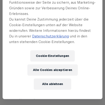
Klippenspringerinnen der World Series.
Funktionsweise der Seite zu sichern, aus Marketing-
Gründen sowie zur Verbesserung Deines Online-
Aus schweizerischer Sicht war der Ort schon einmal
Erlebnisses.
Schauplatz eines historischen Sprungs: Wilhelm
Du kannst Deine Zustimmung jederzeit über die
Cookie-Einstellungen unten auf der Website
Tells mutiger Sprung am Axenfels, wo er sich vom
widerrufen. Weitere Informationen hierzu findest
Landvogt Gessler befreite und diesen in den wilden
Du in unserer
Datenschutzerklärung
und in den
Vierwaldstädtersee stiess. Heute erinnert eine
unten stehenden Cookie-Einstellungen.
Kapelle – die Tellskapelle – an seine Heldentat.
Am 4. und 5. August werden die weltbesten
Cookie-Einstellungen
Klippenspringer ihre Heldentaten zu denen des
Volkshelden fügen. Darüber hinaus befindet sich auf
Alle Cookies akzeptieren
der anderen Seite des Sees die Rütliwiese. Die
historische Stätte, ist der Ort, wo die Schweiz 1291
Alle ablehnen
gegründet wurde.
Samstag, 4. August 2018