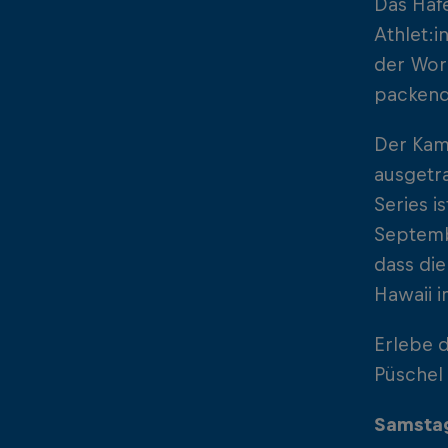
Das Hafe
Athlet:
der Wor
packen
Der Kamp
ausgetra
Series i
Septembe
dass die
Hawaii 
Erlebe d
Püschel
Samstag