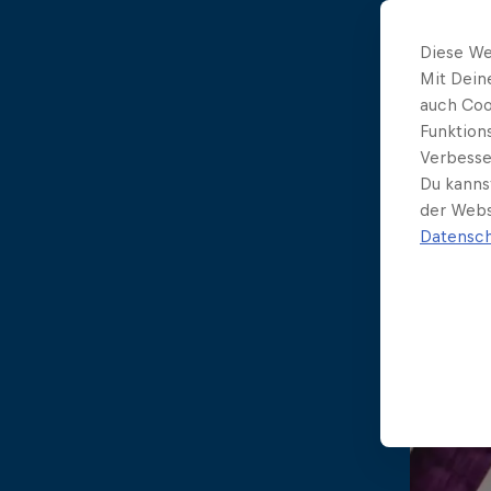
Diese We
Mit Dein
auch Coo
Funktion
Verbesse
Du kanns
der Webs
Datensch