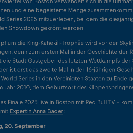
nviertel von Boston verwandelt sich in die ultimati
innen und eine begeisterte Menge zusammenkomme
ld Series 2025 mitzuerleben, bei dem die diesjähr
den Showdown gekrönt werden.
f um die King-Kahekili-Trophäe wird vor der Skyl
gen, denn zum ersten Mal in der Geschichte der Re
st die Stadt Gastgeber des letzten Wettkampfs der 
r ist erst das zweite Mal in der 16-jährigen Ges
 World Series in den Vereinigten Staaten zu Ende 
im Jahr 2010, dem Geburtsort des Klippenspringen
as Finale 2025 live in Boston mit Red Bull TV - ko
 mit
Expertin Anna Bader
:
, 20. September