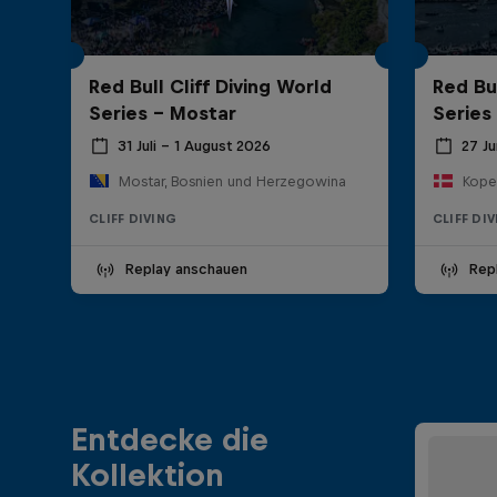
Red Bull Cliff Diving World
Red Bul
Series - Mostar
Series
31 Juli – 1 August 2026
27 Ju
Mostar, Bosnien und Herzegowina
Kope
CLIFF DIVING
CLIFF DI
Replay anschauen
Rep
Entdecke die
Kollektion