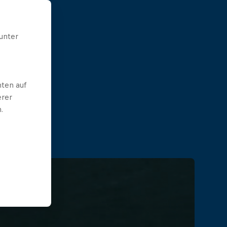
unter
ten auf
erer
.