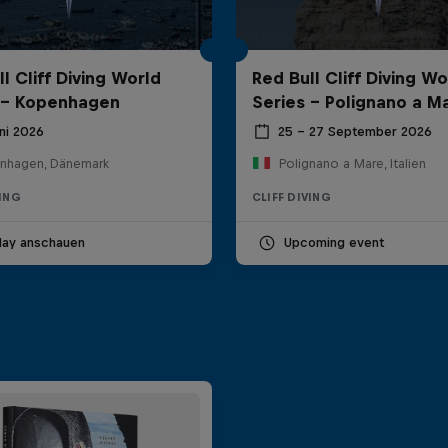
l Cliff Diving World
Red Bull Cliff Diving Wo
 - Kopenhagen
Series - Polignano a M
ni 2026
25 – 27 September 2026
nhagen, Dänemark
Polignano a Mare, Italien
VING
CLIFF DIVING
lay anschauen
Upcoming event