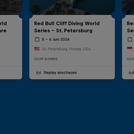
rld
Red Bull Cliff Diving World
Re
are
Series - St. Petersburg
Ser
5 – 6 Juni 2026
St. Petersburg, Florida, USA
CLIFF DIVING
CLI
Replay anschauen