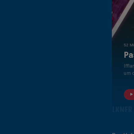
52 M
Pa
Iffl
um d