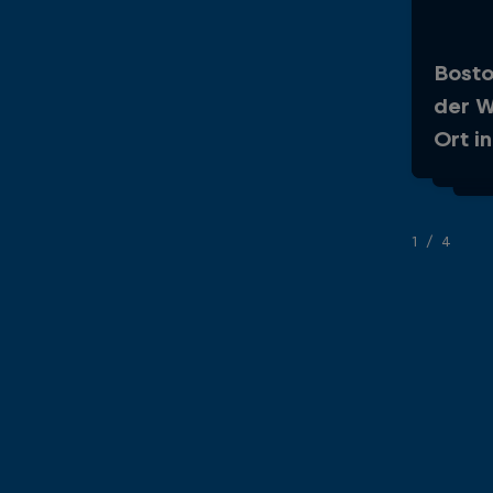
Bosto
Im J
der W
Divi
Ort i
100.
1/4