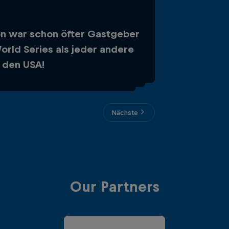
n war schon öfter Gastgeber
ahr 2024 hat die Red Bull Cliff
orld Series als jeder andere
ng World Series in Boston ihren
n den USA!
 Stopp gefeiert.
Nächste
Our Partners