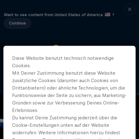
Want to see content from United States of America
?
Continue
Diese Website benutzt technisch notwendige
Cookies.
404
Mit Deiner Zustimmung benutzt diese Website
Ou nei! Wo isch itz die Site häre?
zusätzliche Cookies (darunter auch Cookies von
Drittanbietern) oder ähnliche Technologien, um die
Funktionsweise der Seite zu sichern, aus Marketing-
Gründen sowie zur Verbesserung Deines Online-
Erlebnisses.
Du kannst Deine Zustimmung jederzeit über die
Cookie-Einstellungen unten auf der Website
widerrufen. Weitere Informationen hierzu findest