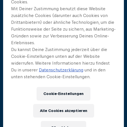
Cookies.
Mit Deiner Zustimmung benutzt diese Website
zusätzliche Cookies (darunter auch Cookies von
Mit Red Bull TV verpasst du keine Sekunde der
Drittanbietern) oder ähnliche Technologien, um die
Action beim großen Finale der Red Bull Cliff Diving
Funktionsweise der Seite zu sichern, aus Marketing-
World Series 2024.
Gründen sowie zur Verbesserung Deines Online-
Erlebnisses.
Die Live-Action wird wie folgt
Du kannst Deine Zustimmung jederzeit über die
Cookie-Einstellungen unten auf der Website
ausgestrahlt:
widerrufen. Weitere Informationen hierzu findest
Du in unserer
Datenschutzerklärung
und in den
Sonntag, 10. November
unten stehenden Cookie-Einstellungen.
Finale der Herren | 5:35 Uhr MEZ
Cookie-Einstellungen
Finale der Damen | 6:20 Uhr MEZ
Die Cliff Diver haben Hunderte von
Alle Cookies akzeptieren
Trainingsstunden absolviert, um sich auf das große
Finale der Saison vorzubereiten, bei dem der