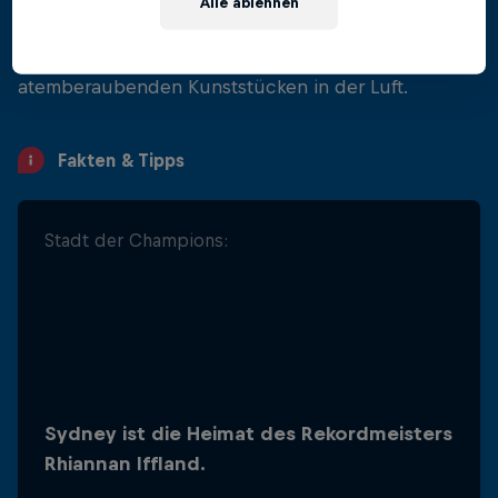
Alle ablehnen
endgültige Sieger in Sydney gekrönt wird! Mit
Red Bull TV hast du exklusiven Zugang zu all den
atemberaubenden Kunststücken in der Luft.
Fakten & Tipps
Stadt der Champions:
Antipodisches Abenteuer:
Sydney ist die Heimat des Rekordmeisters
2024 wird das Saisonfinale zum dritten
Rhiannan Iffland.
Mal in Folge "down under" ausgetragen!