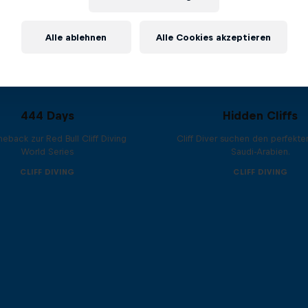
Alle ablehnen
Alle Cookies akzeptieren
444 Days
Hidden Cliffs
eback zur Red Bull Cliff Diving
Cliff Diver suchen den perfekte
World Series
Saudi-Arabien.
CLIFF DIVING
CLIFF DIVING