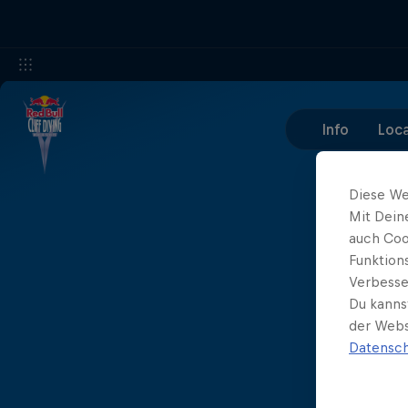
Info
Loca
Diese We
Mit Dein
auch Coo
Funktion
Verbesse
Du kanns
der Webs
Datensch