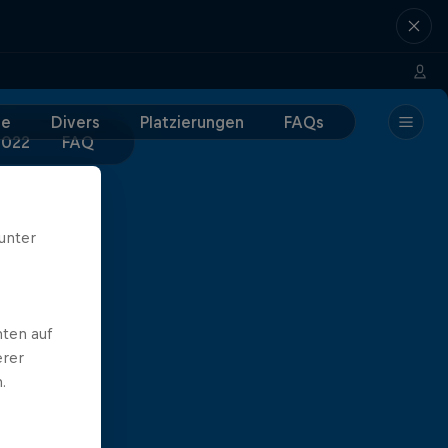
e
Divers
Platzierungen
FAQs
2022
FAQ
unter
ten auf
erer
.