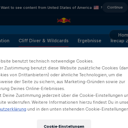
Continue
Want to see content from United States of America
?
Hom
tion
Cliff Diver & Wildcards
Ergebnisse
Recap 
bsite benutzt technisch notwendige Cookies.
er Zustimmung benutzt diese Website zusätzliche Cookies (dar
kies von Drittanbietern) oder ähnliche Technologien, um die
Partner
sweise der Seite zu sichern, aus Marketing-Gründen sowie zur
rung Deines Online-Erlebnisses.
t Deine Zustimmung jederzeit über die Cookie-Einstellungen un
ite widerrufen. Weitere Informationen hierzu findest Du in uns
utzerklärung
und in den unten stehenden Cookie-Einstellungen
Cookie-Einstellungen