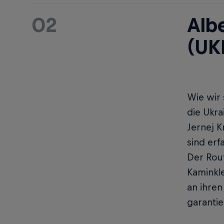
02
Alb
(UK
Wie wir 
die Ukra
Jernej K
sind erf
Der Rout
Kaminkl
an ihren
garantie