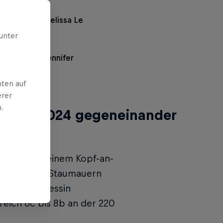
n (ESP) und Melissa Le
unter
 (ROU) und Jennifer
O)
ten auf
erer
.
Ascent 2024 gegeneinander
ren Art. In einem Kopf-an-
er höchsten Staumauern
rteams im Tessin
reich 6c bis 8b an der 220