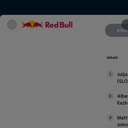
Infos
Inhalt
Julij
1
(SLO
Albe
2
Kazb
Matt
3
John