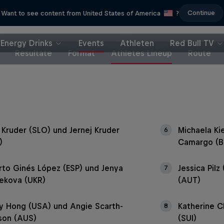
Continue
Want to see content from United States of America
?
Energy Drinks
Events
Athleten
Red Bull TV
Resultate
Format
Athletes Lineup
Route
a Kruder (SLO) und Jernej Kruder
Michaela Ki
6
)
Camargo (B
rto Ginés López (ESP) und Jenya
Jessica Pil
7
ekova (UKR)
(AUT)
y Hong (USA) und Angie Scarth-
Katherine C
8
son (AUS)
(SUI)