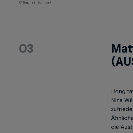
© Raphaël Surmont
03
Mat
(AU
Hong ta
Nina Wil
zufriede
Ähnlich
die Aust