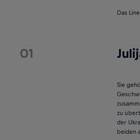
Das Line
01
Juli
Sie gehö
Geschwis
zusamme
zu über
der Ukr
beiden a