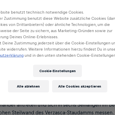
 Klingler (SUI) und Louna
Eduard Mari
9
bsite benutzt technisch notwendige Cookies.
vant (FRA)
Nevé (FRA)
er Zustimmung benutzt diese Website zusätzliche Cookies (dar
kies von Drittanbietern) oder ähnliche Technologien, um die
ea Kümin (SUI) und Sascha
Darius Rapa
10
sweise der Seite zu sichern, aus Marketing-Gründen sowie zur
ann (SUI)
Buckley (SL
rung Deines Online-Erlebnisses.
t Deine Zustimmung jederzeit über die Cookie-Einstellungen un
ite widerrufen. Weitere Informationen hierzu findest Du in uns
utzerklärung
und in den unten stehenden Cookie-Einstellungen
 Teams treten am Red Bull Dual 
Cookie-Einstellungen
Bull Dual Ascent ist ein Kletter-Event der besonde
Alle ablehnen
Alle Cookies akzeptieren
nnen messen sich internationale Teams an einer d
t. Auch in diesem Jahr werden 10 gemischte Zweie
ander antreten und sich in sechs Seillängen im Be
ohen Steilwand des Verzasca-Staudamms messen.