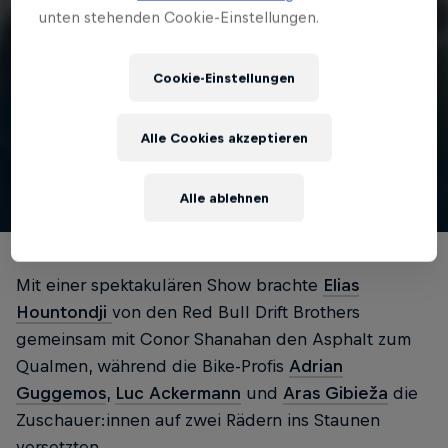
unten stehenden Cookie-Einstellungen.
Red Bull Formula Nürburgring: Live Feed
Zehn Jahre Warten ist genug: Hier kannst du dir den Live Feed von
Red Bull Formula Nürburgring anschauen, wann und wo du willst.
Cookie-Einstellungen
Erlebe das Who-is-Who des internationalen Motorsports hier:
Alle Cookies akzeptieren
Ansehen
Alle ablehnen
Mit einer spektakulären Show brachte
Elias
Hountondji
von den Red Bull Drift Brothers
gemeinsam mit Conor Shanahan den Asphalt zum
Qualmen, während die Bike-Profis
Adrian
Guggemos
,
Luc Ackermann
und
Aras Gibieža
die
Zuschauer:innen auf zwei Rädern ins Staunen
versetzten.