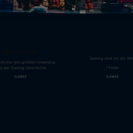
Part of the Gam
DRX: The Rise
Gaming rund um die We
chichte des größten Underdog-
1 Folge
ns der Gaming-Geschichte
GAMES
GAMES