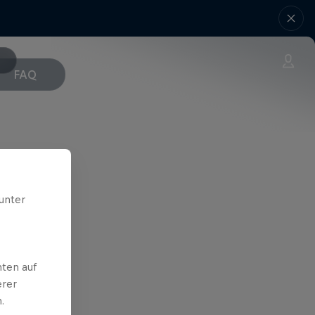
FAQ
unter
ten auf
erer
.