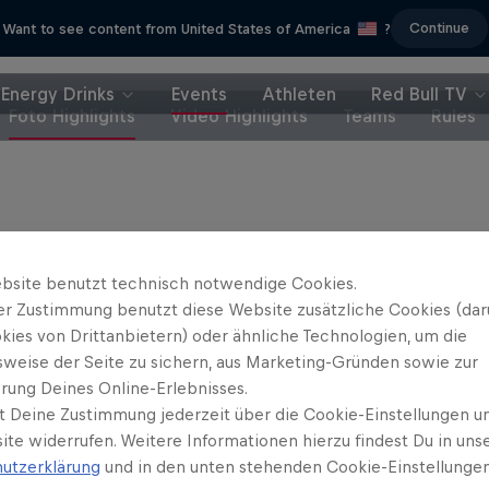
Continue
Want to see content from United States of America
?
Energy Drinks
Events
Athleten
Red Bull TV
Foto Highlights
Video Highlights
Teams
Rules
Partner
bsite benutzt technisch notwendige Cookies.
er Zustimmung benutzt diese Website zusätzliche Cookies (dar
kies von Drittanbietern) oder ähnliche Technologien, um die
sweise der Seite zu sichern, aus Marketing-Gründen sowie zur
rung Deines Online-Erlebnisses.
t Deine Zustimmung jederzeit über die Cookie-Einstellungen un
ite widerrufen. Weitere Informationen hierzu findest Du in uns
utzerklärung
und in den unten stehenden Cookie-Einstellungen