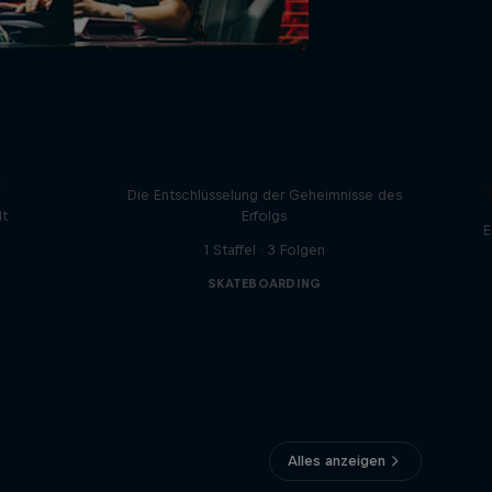
Visions of Greatness
e
Die Entschlüsselung der Geheimnisse des
lt
Erfolgs
E
1 Staffel · 3 Folgen
SKATEBOARDING
Alles anzeigen