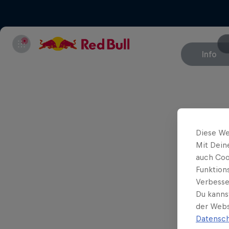
Info
Diese We
Mit Dein
auch Coo
Funktion
Verbesse
Du kanns
der Webs
Datensch