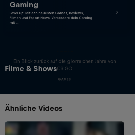
Gaming
Level Up! Mit den neuesten Games, Reviews,
Filmen und Esport News. Verbessere dein Gaming
mit …
Memories of CS:GO – The Early
Years
Ein Blick zurück auf die glorreichen Jahre von
Filme & Shows
CS:GO
GAMES
Ähnliche Videos