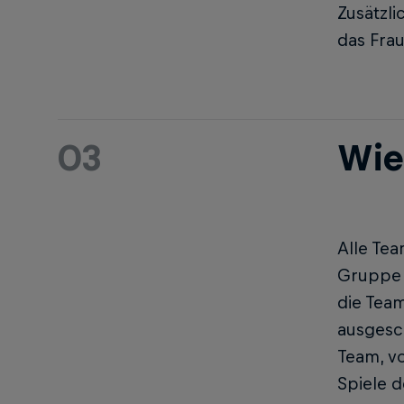
Zusätzli
das Frau
03
Wie 
Alle Te
Gruppe s
die Team
ausgesch
Team, vo
Spiele d