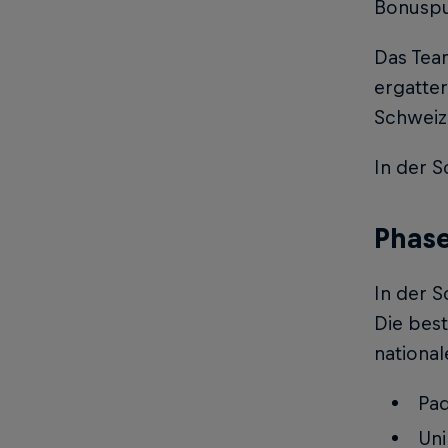
Bonuspun
Das Team
ergatter
Schweize
In der S
Phase
In der S
Die best
national
Pad
Uni