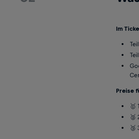
Im Ticke
Tei
Tei
Goo
Cer
Preise f
🥇 
🥈 
🥉 