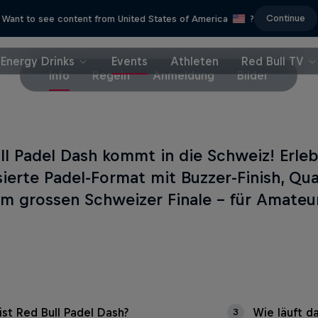
Continue
Want to see content from United States of America
?
Energy Drinks
Events
Athleten
Red Bull TV
Info
Regeln
Anmeldung
Bilder
ll Padel Dash kommt in die Schweiz! Erleb
sierte Padel-Format mit Buzzer-Finish, Qua
m grossen Schweizer Finale – für Amateur
ist Red Bull Padel Dash?
Wie läuft da
3