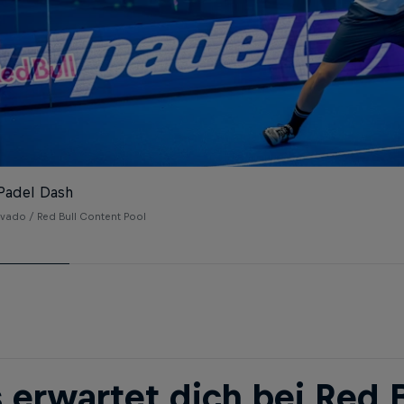
Padel Dash
vado / Red Bull Content Pool
 erwartet dich bei Red B