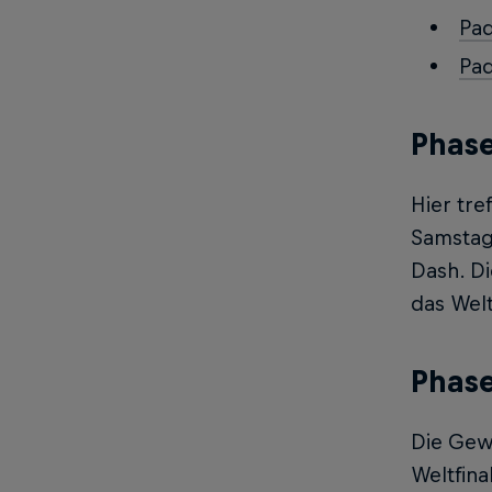
Pad
Pad
Phase
Hier tre
Samstag,
Dash. D
das Welt
Phase
Die Gewi
Weltfina