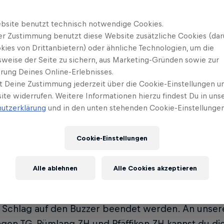
erwartet dich bei Red Bull Padel
Wer darf te
4
bsite benutzt technisch notwendige Cookies.
?
er Zustimmung benutzt diese Website zusätzliche Cookies (dar
kies von Drittanbietern) oder ähnliche Technologien, um die
sweise der Seite zu sichern, aus Marketing-Gründen sowie zur
rung Deines Online-Erlebnisses.
t Deine Zustimmung jederzeit über die Cookie-Einstellungen un
ite widerrufen. Weitere Informationen hierzu findest Du in uns
 ist Red Bull Padel Dash
utzerklärung
und in den unten stehenden Cookie-Einstellungen
Cookie-Einstellungen
 Padel Dash ist eine Amateur-Padel-Serie mit beso
Alle ablehnen
Alle Cookies akzeptieren
innen mit mittlerem bis gutem Spielniveau: Es wird 
us gespielt anstatt wie üblich in Sätzen und kann
 Schlag auf den Buzzer beendet werden. An unsere
ngen TG, Rümlang ZH und Pfäffikon ZH kannst du di