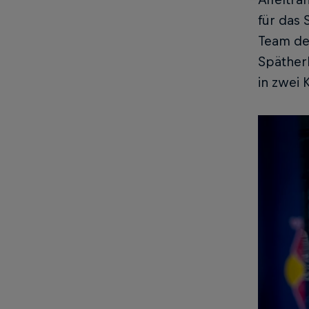
für das 
Team des
Spätherb
in zwei