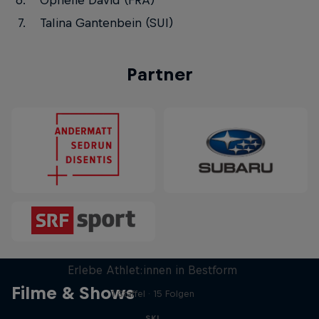
Ophélie David (FRA)
Talina Gantenbein (SUI)
Partner
Winter Heroes
Erlebe Athlet:innen in Bestform
Filme & Shows
1 Staffel · 15 Folgen
SKI