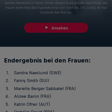
Sandra Naeslund vs. Fanny Smith: dieses Duell prägte dass Finale der
Frauen beim Red Bull Superskicross von Start bis Ziel. Schau dir hier
nochmal den Run an.
Ansehen
Endergebnis bei den Frauen:
Sandra Naeslund (SWE)
Fanny Smith (SUI)
Marielle Berger Sabbatel (FRA)
Alizee Baron (FRA)
Katrin Ofner (AUT)