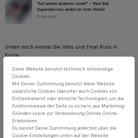
"Auf einem anderen Level!" - Red Bull
Superskicross endet im Foto-Finish!
5 min read
Unten noch einmal die Infos und Final Runs in
Kürze.
Diese Website benutzt technisch notwendige
Finale der Männer:
Cookies.
Mit Deiner Zustimmung benutzt diese Website
In einem spektakulären Finale setzte sich
zusätzliche Cookies (darunter auch Cookies von
Gesamtweltcup-Sieger Reece Howden aus Kanada
Drittanbietern) oder ähnliche Technologien, um die
Funktionsweise der Seite zu sichern, aus Marketing-
um eine Fingerspitze gegen den Franzosen Jean-
Gründen sowie zur Verbesserung Deines Online-
Frédéric Chapuis und den Schweizer Marc
Erlebnisses.
Bischofberger durch. Den Final Run kannst du dir
Du kannst Deine Zustimmung jederzeit über die
noch einmal im Player weiter unten anschauen. Wir
Cookie-Einstellungen unten auf der Website