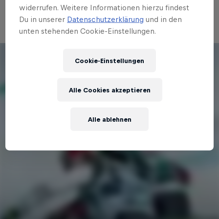
versprechen dir: Spannender war Skicross noch
widerrufen. Weitere Informationen hierzu findest
nie!
Du in unserer
Datenschutzerklärung
und in den
unten stehenden Cookie-Einstellungen.
Cookie-Einstellungen
Alle Cookies akzeptieren
Alle ablehnen