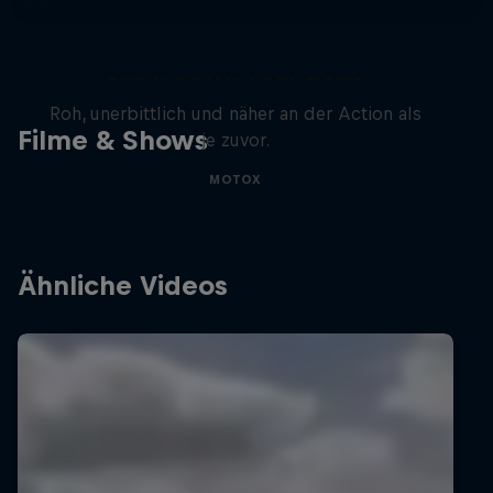
Masters of Dirt – Freestyle
Showdown Tour 2025
Roh, unerbittlich und näher an der Action als
Filme & Shows
je zuvor.
MOTOX
Ähnliche Videos