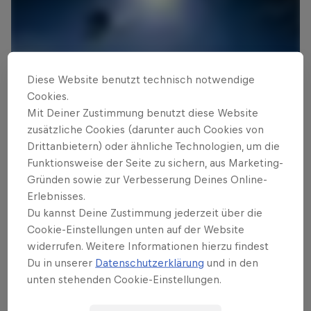
Diese Website benutzt technisch notwendige
Cookies.
Mit Deiner Zustimmung benutzt diese Website
zusätzliche Cookies (darunter auch Cookies von
Drittanbietern) oder ähnliche Technologien, um die
Funktionsweise der Seite zu sichern, aus Marketing-
Das könnte dich auch interessieren
Gründen sowie zur Verbesserung Deines Online-
Erlebnisses.
Winter X Games 2014 –
Du kannst Deine Zustimmung jederzeit über die
Freeski-Spickzettel, Teil II
Cookie-Einstellungen unten auf der Website
widerrufen. Weitere Informationen hierzu findest
Die X-Games sind der größte Freeski-Event der Welt –
Du in unserer
Datenschutzerklärung
und in den
Wissenswertes über Slopestyle und Big Air.
unten stehenden Cookie-Einstellungen.
2 min read