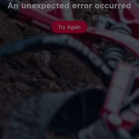
An unexpected error occurred
Try Again