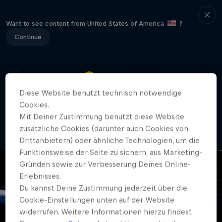
Want to see content from United States of America
?
Continue
Diese Website benutzt technisch notwendige
Cookies.
404
Mit Deiner Zustimmung benutzt diese Website
Ou nei! Wo isch itz die Site häre?
zusätzliche Cookies (darunter auch Cookies von
Drittanbietern) oder ähnliche Technologien, um die
Funktionsweise der Seite zu sichern, aus Marketing-
Gründen sowie zur Verbesserung Deines Online-
Erlebnisses.
Du kannst Deine Zustimmung jederzeit über die
Cookie-Einstellungen unten auf der Website
widerrufen. Weitere Informationen hierzu findest