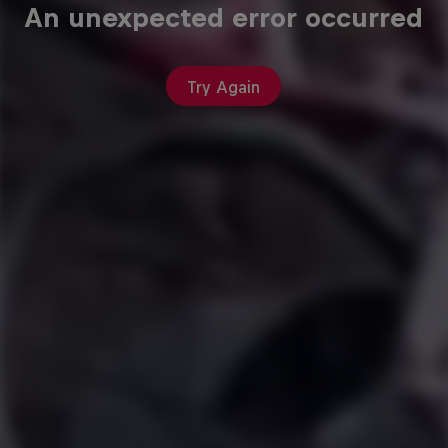
An unexpected error occurred
Try Again